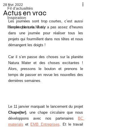
28 févr. 2022
Fil d'actualités
Actus en vrac
Inspiration
Les journées sont trop courtes, c’est aussi 
Planète Natura Mater
simple que cela. Il n’y a pas assez d’heures 
dans une journée pour réaliser tous les 
projets qui fourmillent dans nos têtes et nous 
démangent les doigts ! 
Car il s’en passe des choses sur la planète 
Natura Mater et des choses excitantes ! 
Alors, pressons le bouton et prenons le 
temps de passer en revue les nouvelles des 
dernières semaines.
Le 11 janvier marquait le lancement du projet 
Chape(
ter
)
, une chape circulaire que nous 
développons avec nos partenaires 
BC 
materials
 et 
EMB Entreprises
. Et le travail 