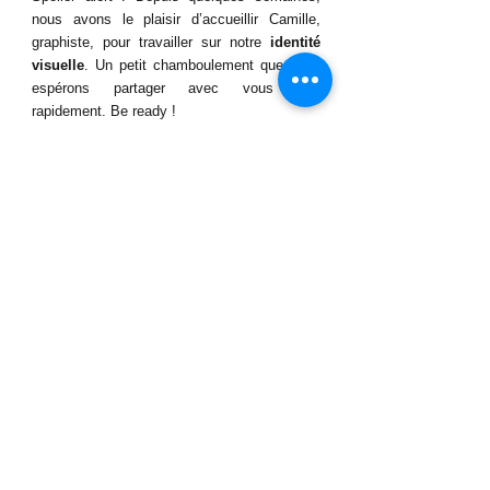
nous avons le plaisir d’accueillir Camille, 
graphiste, pour travailler sur notre 
identité 
visuelle
. Un petit chamboulement que nous 
espérons partager avec vous très 
rapidement. Be ready !
Notre conseil lecture
: "Architecture: From 
Prehistory to Climate Emergency review" de 
Barnabas Calder ou comment l’énergie et les 
ressources ont façonné notre manière de 
construire à travers l’histoire. Une mise en 
perspective passionnante !
Si, vous aussi, tout cela vous donne envie 
d’agir, n'hésitez-pas à 
nous contacter
 ou à 
consulter nos offres
 pour voir ce que nous 
pourrions construire ensemble !
Planète Natura Mater