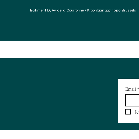
Batiment D, Av. de la Courronne / Kroonlaan 227, 1050 Brussels
Accueil
Services
Forum Des Matériaux
Réfé
Email
Je