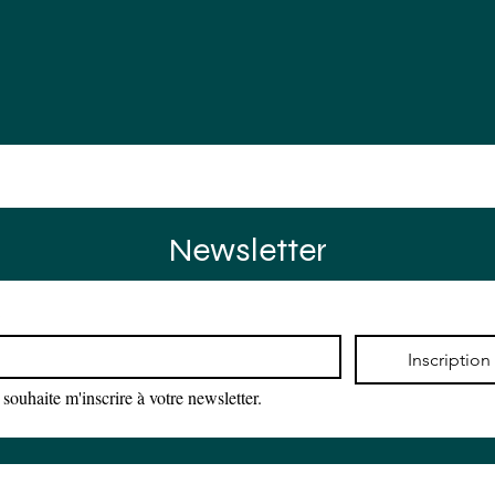
rences
Actus
Agenda
Contact
Newsletter
*
Inscription
 souhaite m'inscrire à votre newsletter.