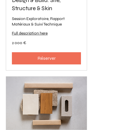
Design & Build: Site,
Structure & Skin
Session Exploratoire, Rapport
Matériaux & Suivi Technique
Full description here
2 000
2 000 €
euros
Réserver