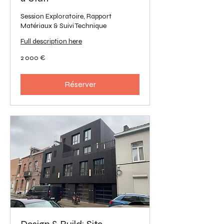
Session Exploratoire, Rapport
Matériaux & Suivi Technique
Full description here
2 000
2 000 €
euros
Réserver