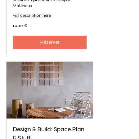
Matériaux
Full description here
1 000
1 000 €
euros
Réserver
Design & Build: Space Plan
& Stuff