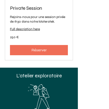
Private Session
Rejoins-nous pour une session privée
de 1h30 dans notre Materatek.
Full description here
250
250 €
euros
Réserver
L'atelier exploratoire