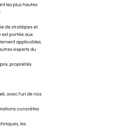
ant les plus hautes
.
e de stratégies et
e est portée aux
atement applicables.
autres experts du
rix, propriétés
ek, avec l’un de nos
rmations concrètes
chniques, les