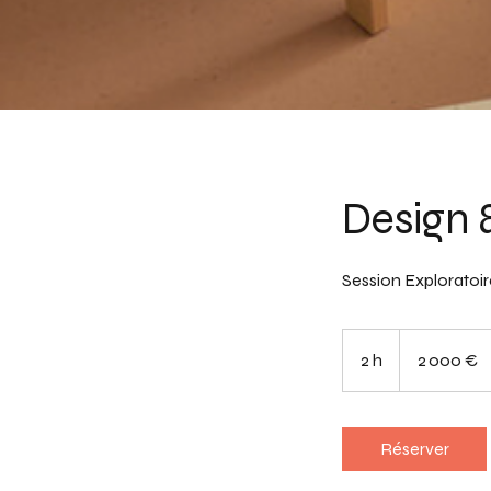
Design 
Session Exploratoir
2 000
euros
2 h
2
2 000 €
h
Réserver