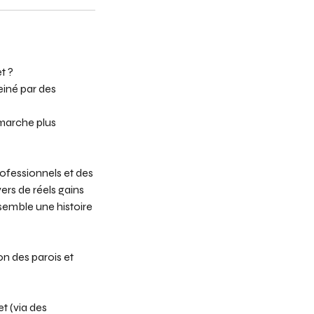
t ?
einé par des
marche plus
rofessionnels et des
ers de réels gains
semble une histoire
on des parois et
t (via des