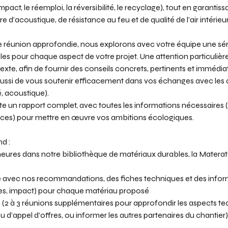
pact, le réemploi, la réversibilité, le recyclage), tout en garantiss
 d’acoustique, de résistance au feu et de qualité de l’air intérieur
 réunion approfondie, nous explorons avec votre équipe une séri
es pour chaque aspect de votre projet. Une attention particulièr
texte, afin de fournir des conseils concrets, pertinents et immédi
ussi de vous soutenir efficacement dans vos échanges avec les 
é, acoustique).
e un rapport complet, avec toutes les informations nécessaires (p
nces) pour mettre en œuvre vos ambitions écologiques.
d :
heures dans notre bibliothèque de matériaux durables, la Materat
llé avec nos recommandations, des fiches techniques et des info
ques, impact) pour chaque matériau proposé
e (2 à 3 réunions supplémentaires pour approfondir les aspects te
 d’appel d’offres, ou informer les autres partenaires du chantier)