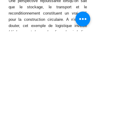
Une perspective réjouissante lorsqu’on sait 
que le stockage, le transport et le 
reconditionnement constituent un vrai défi 
pour la construction circulaire. A n’en pas 
douter, cet exemple de logistique inverse 
(
déplacement de marchandises depuis le lieu 
de livraison final
) montre l’intérêt d’un réseau 
logistique reposant sur la complémentarité 
avec les acteurs du réemploi.
C’est en tout cas l’avis de 
William Dockx
, 
project manager chez 
Shipit
, opérateur 
logistique du Centre de consolidation. 
Pour ce logisticien nouvelle génération, les 
perspectives d’avenir sont claires : 
implémenter un second comptoir au sud de 
Bruxelles pour développer le transport fluvial 
de matériaux et renforcer la coopération avec 
des acteurs tels que 
Batiterre
 (matériaux de 
réemploi)
 ou encore 
Urbike
 (cyclo-logistique)
, 
en qui il verrait des relais intéressants au 