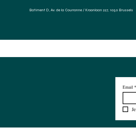
Batiment D, Av. de la Courronne / Kroonlaan 227, 1050 Brussels
Accueil
Services
Forum Des Matériaux
Réfé
Email
Je