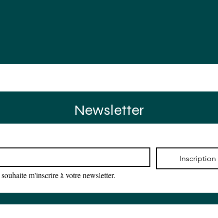
rences
Actus
Agenda
Contact
Newsletter
*
Inscription
 souhaite m'inscrire à votre newsletter.