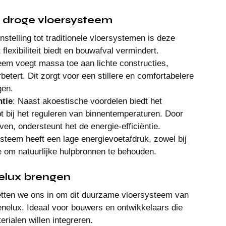
t droge vloersysteem
enstelling tot traditionele vloersystemen is deze 
lexibiliteit biedt en bouwafval vermindert.
eem voegt massa toe aan lichte constructies, 
betert. Dit zorgt voor een stillere en comfortabelere 
gen.
ntie
: Naast akoestische voordelen biedt het 
 bij het reguleren van binnentemperaturen. Door 
n, ondersteunt het de energie-efficiëntie.
steem heeft een lage energievoetafdruk, zowel bij 
sie om natuurlijke hulpbronnen te behouden.
elux brengen
ten we ons in om dit duurzame vloersysteem van 
enelux. Ideaal voor bouwers en ontwikkelaars die 
rialen willen integreren.