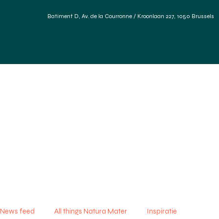
Batiment D, Av. de la Courronne / Kroonlaan 227, 1050 Brussels
Home
Diensten
Duurzame materialen
Refere
News feed
All things Natura Mater
Inspiratie