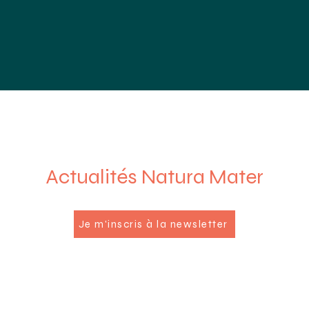
nties
Nieuws
Agenda
Contact
Actualités Natura Mater
Je m'inscris à la newsletter