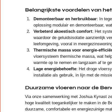
Belangrijkste voordelen van he
Demonteerbaar en herbruikbaar
: In teg
oplossing modulair en demonteerbaar, wat f
Verbeterd akoestisch comfort
: Het syst
waardoor de geluidsisolatie aanzienlijk ver
leefomgeving, vooral in meergezinswonin
Thermische massa voor energie-efficië
vloersysteem thermische massa, wat helpt
warmte op te nemen en langzaam af te geve
Lage energiebehoefte
: Het droge vloersy
installatie als gebruik, in lijn met de mis
Duurzame vloeren naar de Ben
Via onze samenwerking met Joshua Kynast zet
hoge kwaliteit toegankelijker te maken in de B
duurzame, comfortabele en energiezuinige mate