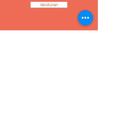
Versturen
© 2021 door Natura Mater. Naar een duurzame transitie van
de bouwsector.