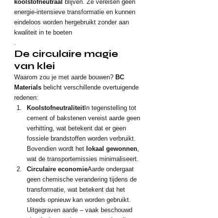
koolstofneutraal
 blijven. Ze vereisen geen 
energie-intensieve transformatie en kunnen 
eindeloos worden hergebruikt zonder aan 
kwaliteit in te boeten
.
De circulaire magie 
van klei
Waarom zou je met aarde bouwen? 
BC 
Materials
 belicht verschillende overtuigende 
redenen:
Koolstofneutraliteit
In tegenstelling tot 
cement of bakstenen vereist aarde geen 
verhitting, wat betekent dat er geen 
fossiele brandstoffen worden verbruikt. 
Bovendien wordt het 
lokaal gewonnen
, 
wat de transportemissies minimaliseert.
Circulaire economie
Aarde ondergaat 
geen chemische verandering tijdens de 
transformatie, wat betekent dat het 
steeds opnieuw kan worden gebruikt. 
Uitgegraven aarde – vaak beschouwd 