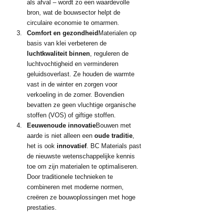
als afval – wordt zo een waardevolle 
bron, wat de bouwsector helpt de 
circulaire economie te omarmen.
Comfort en gezondheid
Materialen op 
basis van klei verbeteren de 
luchtkwaliteit binnen
, reguleren de 
luchtvochtigheid en verminderen 
geluidsoverlast. Ze houden de warmte 
vast in de winter en zorgen voor 
verkoeling in de zomer. Bovendien 
bevatten ze geen vluchtige organische 
stoffen (VOS) of giftige stoffen.
Eeuwenoude innovatie
Bouwen met 
aarde is niet alleen een 
oude traditie
, 
het is ook 
innovatief
. BC Materials past 
de nieuwste wetenschappelijke kennis 
toe om zijn materialen te optimaliseren. 
Door traditionele technieken te 
combineren met moderne normen, 
creëren ze bouwoplossingen met hoge 
prestaties.