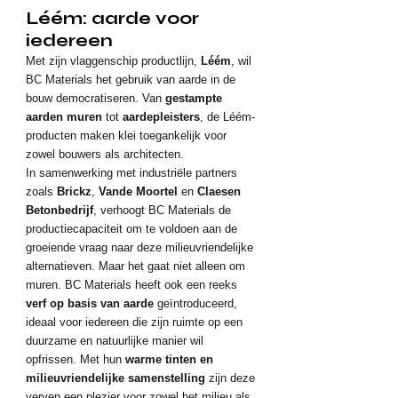
Léém: aarde voor 
iedereen
Met zijn vlaggenschip productlijn, 
Léém
, wil 
BC Materials het gebruik van aarde in de 
bouw democratiseren. Van 
gestampte 
aarden muren
 tot 
aardepleisters
, de Léém-
producten maken klei toegankelijk voor 
zowel bouwers als architecten.
In samenwerking met industriële partners 
zoals 
Brickz
, 
Vande Moortel
 en 
Claesen 
Betonbedrijf
, verhoogt BC Materials de 
productiecapaciteit om te voldoen aan de 
groeiende vraag naar deze milieuvriendelijke 
alternatieven. Maar het gaat niet alleen om 
muren. BC Materials heeft ook een reeks 
verf op basis van aarde
 geïntroduceerd, 
ideaal voor iedereen die zijn ruimte op een 
duurzame en natuurlijke manier wil 
opfrissen. Met hun 
warme tinten en 
milieuvriendelijke samenstelling
 zijn deze 
verven een plezier voor zowel het milieu als 