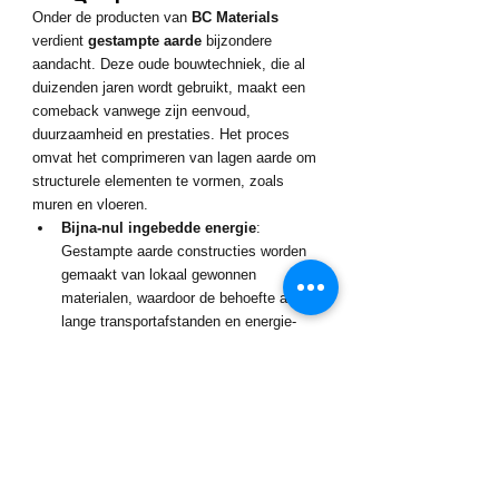
Onder de producten van 
BC Materials
verdient 
gestampte aarde
 bijzondere 
aandacht. Deze oude bouwtechniek, die al 
duizenden jaren wordt gebruikt, maakt een 
comeback vanwege zijn eenvoud, 
duurzaamheid en prestaties. Het proces 
omvat het comprimeren van lagen aarde om 
structurele elementen te vormen, zoals 
muren en vloeren.
Bijna-nul ingebedde energie
: 
Gestampte aarde constructies worden 
gemaakt van lokaal gewonnen 
materialen, waardoor de behoefte aan 
lange transportafstanden en energie-
intensieve verwerking wordt 
geëlimineerd.
Nul afval
: Overgebleven materiaal kan 
direct worden hergebruikt, wat betekent 
dat er geen afval wordt gegenereerd.
Thermische massa
: Gestampte aarden 
muren bieden uitstekende thermische 