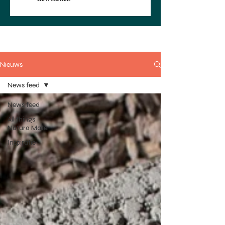
Nieuws
News feed
News feed
All things
Natura Mater
Inspiratie