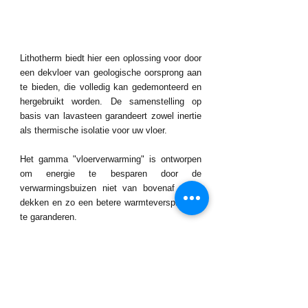
Lithotherm biedt hier een oplossing voor door 
een dekvloer van geologische oorsprong aan 
te bieden, die volledig kan gedemonteerd en 
hergebruikt worden. De samenstelling op 
basis van lavasteen garandeert zowel inertie 
als thermische isolatie voor uw vloer. 
Het gamma "vloerverwarming" is ontworpen 
om energie te besparen door de 
verwarmingsbuizen niet van bovenaf af te 
dekken en zo een betere warmteverspreiding 
te garanderen.
Wat meer? 
Lithotherm chape bespaart u niet alleen 
kostbare droogtijd, maar is ook opgebouwd 
als aaneensluitende modules, waardoor 