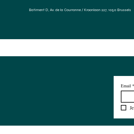
Batiment D, Av. de la Courronne / Kroonlaan 227, 1050 Brussels
Accueil
Services
Forum Des Matériaux
Réfé
Email
Je