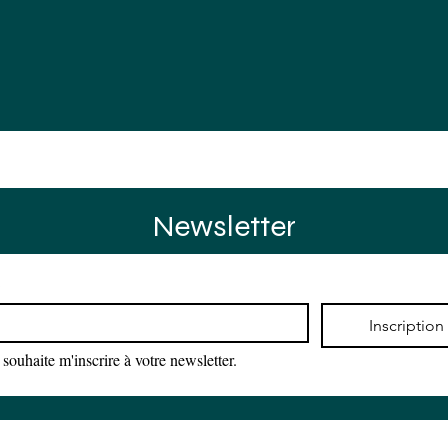
rences
Actus
Agenda
Contact
Newsletter
*
Inscription
 souhaite m'inscrire à votre newsletter.