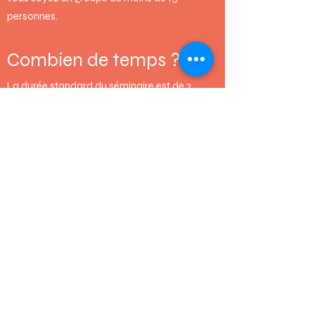
personnes.
Combien de temps ?
La durée standard du séminaire est de 2
heures.
Comment ?
Le séminaire est composé d’une partie
théorique, suivi d’une partie plus ludique qui
permet d’explorer la diversité des matériaux
durables grâce à une collection
d’échantillons.