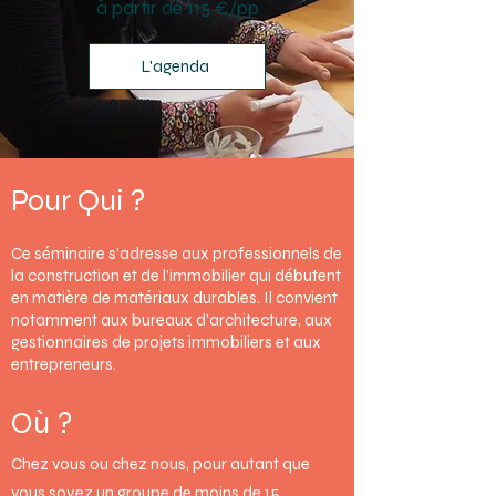
à partir de 115 €/pp
L'agenda
Pour Qui ?
Ce séminaire s’adresse aux professionnels de
la construction et de l’immobilier qui débutent
en matière de matériaux durables. Il convient
notamment aux bureaux d’architecture, aux
gestionnaires de projets immobiliers et aux
entrepreneurs.
Où ?
Chez vous ou chez nous, pour autant que
vous soyez un groupe de moins de 15