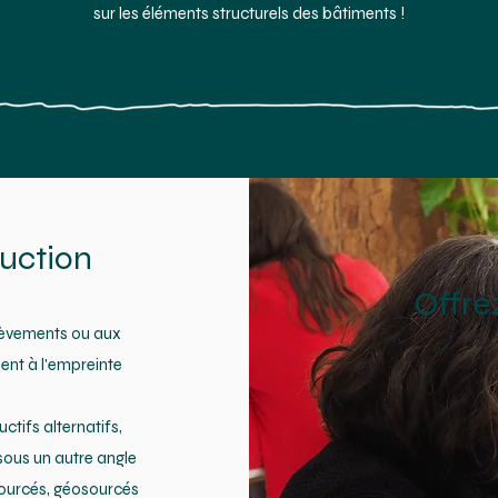
sur les éléments structurels des bâtiments !
uction
Offre
hèvements ou aux
ment à l'empreinte
ctifs alternatifs,
sous un autre angle
osourcés, géosourcés