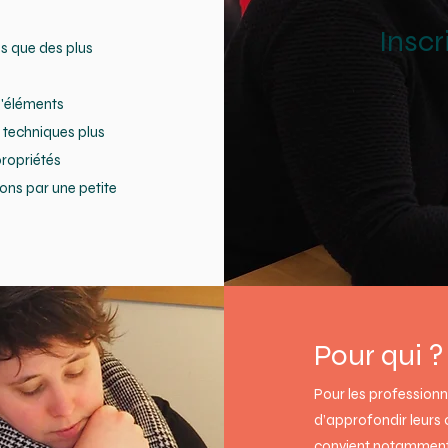
Inscr
s que des plus
d'éléments
es techniques plus
propriétés
rons par une petite
Pour qui ?
Pour les professionn
d’approfondir leurs 
convient notamment 