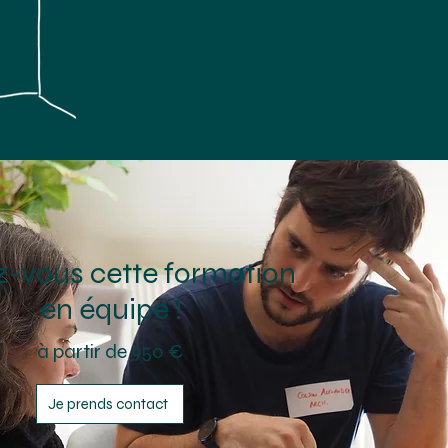
z-vous cette formation
en équipe !
à partir de 950 €
Je prends contact