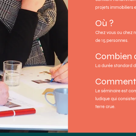
projets immobiliers 
Où ?
Chez vous ou chez n
de 15 personnes.
Combien 
La durée standard du
Comment
Le séminaire est com
ludique qui consiste
terre crue.