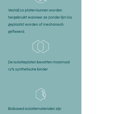
VestaEco platen kunnen worden
hergebruikt wanneer ze zonder lijm los
geplaatst worden of mechanisch
gefixeerd.
De isolatieplaten bevatten maximaal
12% synthetische binder
Biobased isolatiematerialen zijn