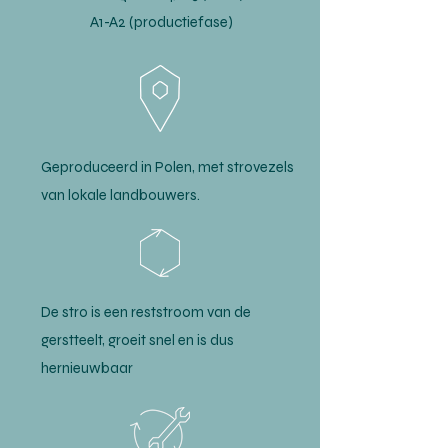
A1-A2 (productiefase)
Geproduceerd in Polen, met strovezels
van lokale landbouwers.
De stro is een reststroom van de
gerstteelt, groeit snel en is dus
hernieuwbaar