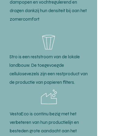
dampopen en vochtregulerend en
dragen dankzij hun densiteit bij aan het
zomercomfort
Stro is een reststroom van de lokale
landbouw. De toegevoegde
cellulosevezels zijn een restproduct van
de productie van papieren filters.
VestaEco is continu bezig met het
verbeteren van hun productielijn en
besteden grote aandacht aan het