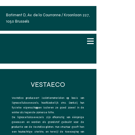
Batiment D, Av. de la Courronne / Kroonlaan 227,
1050 Brussels
VESTAECO
VestaEco produceert isolatiematerialen op basis van
lignocellulosevezels, hoofdzakelijk stro. Dankzij hun
fysieke eigenschappen isoleren ze goed zowel in de
winter als tegen de zomerse hitte.
De lignocellulosevezels zijn afkomstig van éénjarige
gewassen en worden als grondstof gebruikt voor de
productie van de VestaEco-platen. Hun structuur geeft hen
een houtachtige sterkte, en terwijl de toevoeging van