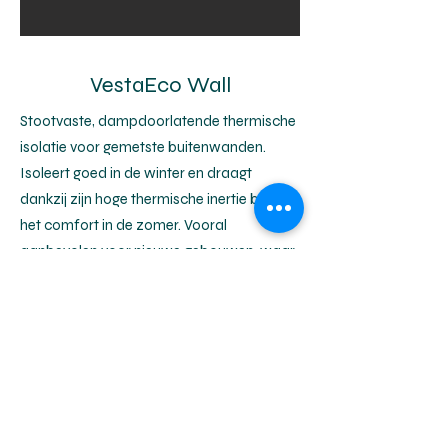
VestaEco Wall
Stootvaste, dampdoorlatende thermische
isolatie voor gemetste buitenwanden.
Isoleert goed in de winter en draagt
dankzij zijn hoge thermische inertie bij aan
het comfort in de zomer. Vooral
aanbevolen voor nieuwe gebouwen, waar
de hoeveelheden vocht die in de
constructie opgesloten wordt hoger zijn, al
dient de constructie uiteraard tijdens de
werken zelf voldoende te kunnen
uitdrogen.