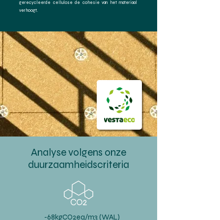
gerecycleerde cellulose de cohesie van het materiaal
verhoogt.
Analyse volgens onze
duurzaamheidscriteria
-68kgCO2eq/m3 (WAL)