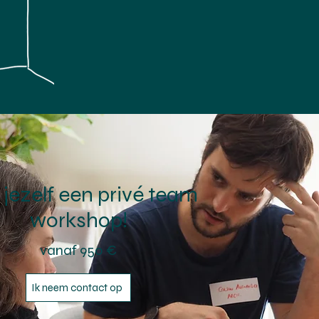
jezelf een privé team
workshop!
vanaf 950 €
Ik neem contact op