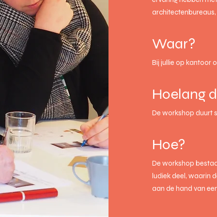
architectenbureaus
Waar?
Bij jullie op kantoor 
Hoelang d
De workshop duurt s
Hoe?
De workshop bestaat
ludiek deel, waarin 
aan de hand van een