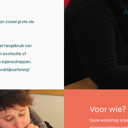
A
an zowel grote als
et hergebruik van
r exotische of
he eigenschappen,
raktijkoefening!
Voor wie?
Deze workshop is be
ervaring hebben met