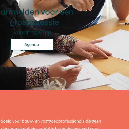
anmelden voor een
groepssessie
vanaf 115 €/pp
Agenda
doeld voor bouw- en vastgoedprofessionals die geen
 duurzame materialen. Het is bijzonder geschikt voor