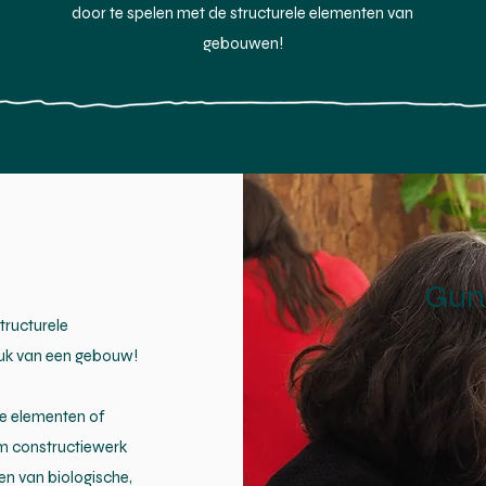
door te spelen met de structurele elementen van
gebouwen!
Gun 
tructurele
ruk van een gebouw!
te elementen of
om constructiewerk
en van biologische,