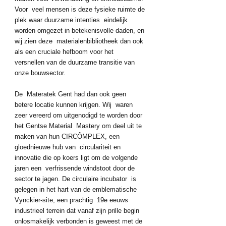
Voor  veel mensen is deze fysieke ruimte de 
plek waar duurzame intenties  eindelijk 
worden omgezet in betekenisvolle daden, en 
wij zien deze  materialenbibliotheek dan ook 
als een cruciale hefboom voor het  
versnellen van de duurzame transitie van 
onze bouwsector. 
De  Materatek Gent had dan ook geen 
betere locatie kunnen krijgen. Wij  waren 
zeer vereerd om uitgenodigd te worden door 
het Gentse Material  Mastery om deel uit te 
maken van hun CIRCÔMPLEX, een 
gloednieuwe hub van  circulariteit en 
innovatie die op koers ligt om de volgende 
jaren een  verfrissende windstoot door de 
sector te jagen. De circulaire incubator  is 
gelegen in het hart van de emblematische 
Vynckier-site, een prachtig  19e eeuws 
industrieel terrein dat vanaf zijn prille begin  
onlosmakelijk verbonden is geweest met de 