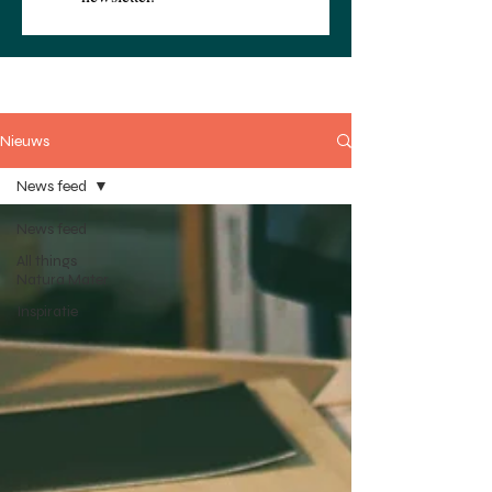
Nieuws
News feed
News feed
All things
Natura Mater
Inspiratie