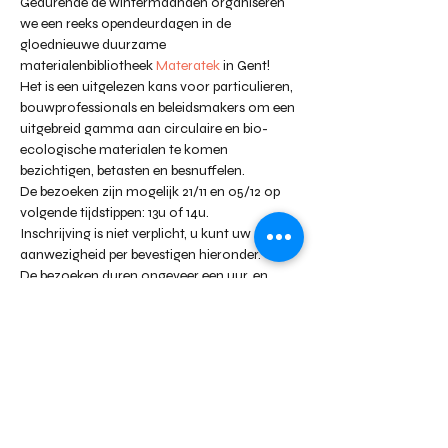
Gedurende de wintermaanden organiseren 
we een reeks opendeurdagen in de 
gloednieuwe duurzame 
materialenbibliotheek 
Materatek
 in Gent!
Het is een uitgelezen kans voor particulieren, 
bouwprofessionals en beleidsmakers om een 
uitgebreid gamma aan circulaire en bio-
ecologische materialen te komen 
bezichtigen, betasten en besnuffelen.
De bezoeken zijn mogelijk 21/11 en 05/12 op 
volgende tijdstippen: 13u of 14u.
Inschrijving is niet verplicht, u kunt uw 
aanwezigheid per bevestigen hieronder.
De bezoeken duren ongeveer een uur, en 
worden voorafgegaan door een beknopte 
presentatie van de materialenbibliotheek en 
het werk dat Natura Mater doet om de 
bouwsector te verduurzamen.
Daarna laten we je los op de materialen, en 
kunnen bezoekers uiteraard een babbel slaan 
met de aanwezige Natura Mater-
medewerkers.