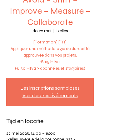
Improve – Measure –
Collaborate
do 22 mei
  |  
Ixelles
[Formation] [FR]
Appliquer une méthodologie de durabilité
approuvée dans vos projets.
€ 115 Htva
(€ 50 Htva > abonné.es et stagiaires)
Les inscriptions sont closes
Voir d'autres événements
Tijd en locatie
22 mei 2025, 14:00 – 16:00
Ixelles, Avenue de la couronne, 227 -