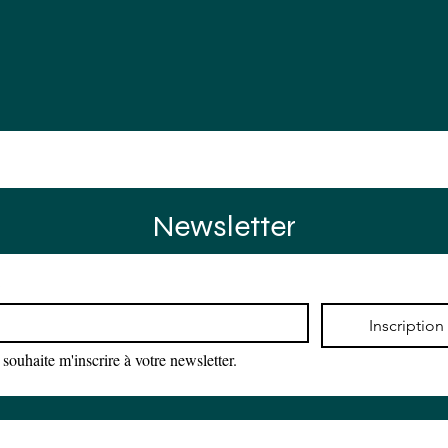
rences
Actus
Agenda
Contact
Newsletter
*
Inscription
 souhaite m'inscrire à votre newsletter.