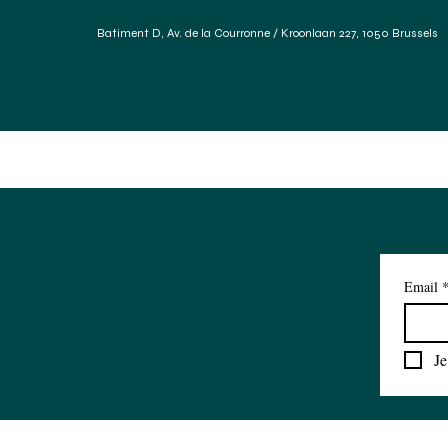
Batiment D, Av. de la Courronne / Kroonlaan 227, 1050 Brussels
Accueil
Services
Forum Des Matériaux
Réfé
Email
Je