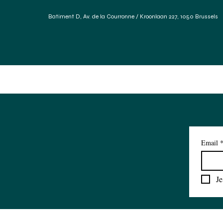
Batiment D, Av. de la Courronne / Kroonlaan 227, 1050 Brussels
Accueil
Services
Forum Des Matériaux
Réfé
Email
Je