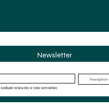
rences
Actus
Agenda
Contact
Newsletter
*
Inscription
 souhaite m'inscrire à votre newsletter.