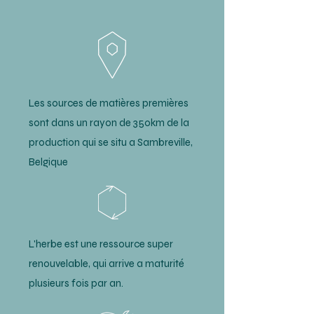
Les sources de matières premières
sont dans un rayon de 350km de la
production qui se situ a Sambreville,
Belgique
L'herbe est une ressource super
renouvelable, qui arrive a maturité
plusieurs fois par an.