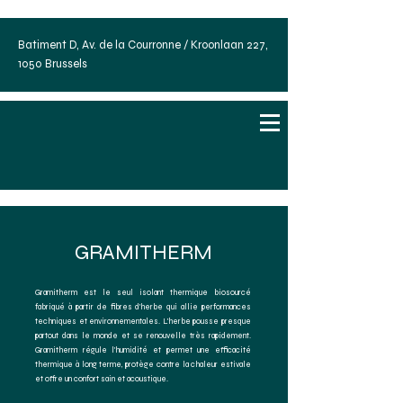
Batiment D, Av. de la Courronne / Kroonlaan 227,
1050 Brussels
GRAMITHERM
Gramitherm est le seul isolant thermique biosourcé
fabriqué à partir de fibres d'herbe qui allie performances
techniques et environnementales. L'herbe pousse presque
partout dans le monde et se renouvelle très rapidement.
Gramitherm régule l'humidité et permet une efficacité
thermique à long terme, protège contre la chaleur estivale
et offre un confort sain et acoustique.