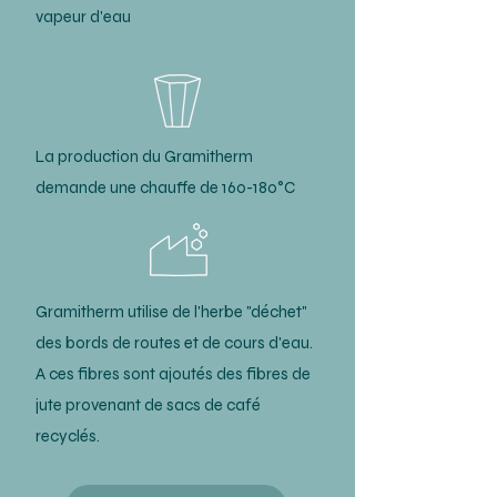
vapeur d'eau
La production du Gramitherm
demande une chauffe de 160-180°C
Gramitherm utilise de l'herbe "déchet"
des bords de routes et de cours d'eau.
A ces fibres sont ajoutés des fibres de
jute provenant de sacs de café
recyclés.