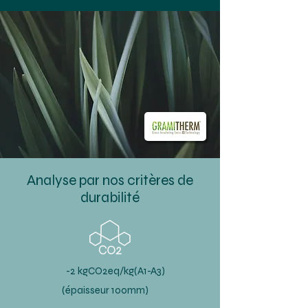
Analyse par nos critères de
durabilité
-2 kgCO2eq/kg(A1-A3)
(épaisseur 100mm)