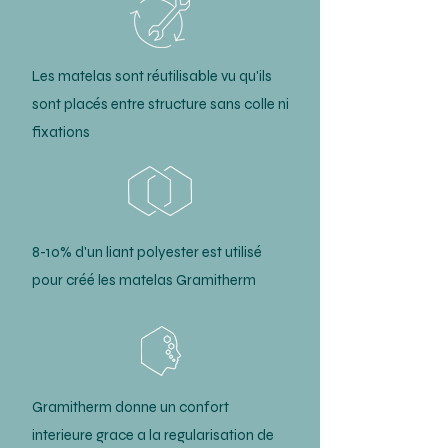
Les matelas sont réutilisable vu qu'ils
sont placés entre structure sans colle ni
fixations
8-10% d'un liant polyester est utilisé
pour créé les matelas Gramitherm
Gramitherm donne un confort
interieure grace a la regularisation de