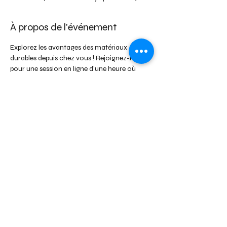
À propos de l'événement
Explorez les avantages des matériaux 
durables depuis chez vous ! Rejoignez-nous 
pour une session en ligne d'une heure où 
nous examinerons comment les matériaux 
biosourcés, géosourcés, circulaires et 
locaux peuvent enrichir vos projets de 
construction ou de rénovation. Cette 
présentation interactive vous aidera à mieux 
comprendre l'impact positif de ces 
matériaux sur l'environnement et sur vos 
projets, le tout depuis le confort de votre 
domicile. 
Partager cet événement