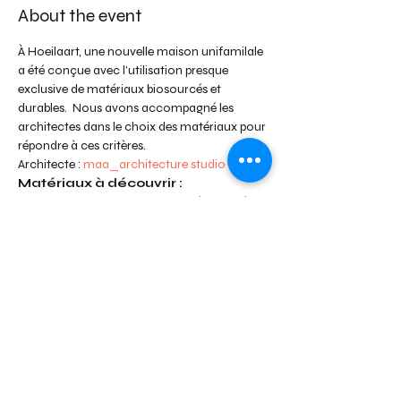
About the event
À Hoeilaart, une nouvelle maison unifamilale 
a été conçue avec l’utilisation presque 
exclusive de matériaux biosourcés et 
durables.  Nous avons accompagné les 
architectes dans le choix des matériaux pour 
répondre à ces critères.
Architecte : 
maa_architecture studio
Matériaux à découvrir :
Structure bois 
en CLT préfabriquée 
et montée en quelques jours
Isolation biosourcée
: Utilisation de 
fibre de bois rigide sous bardage et sous 
toiture, laine d'herbe et liège expansé.
Finition extérieure 
: Enduit à la 
chaux et bardage en bambou
Show More