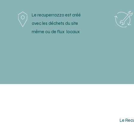
Le recuperrazzo est créé
avec les déchets du site
même ou de flux locaux
Le Recu