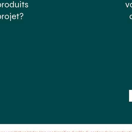
produits
v
rojet?