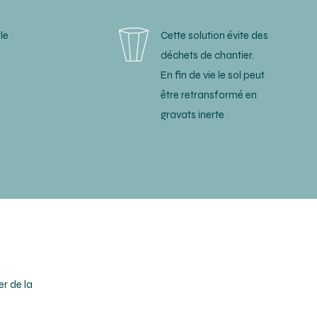
le
Cette solution évite des
déchets de chantier.
En fin de vie le sol peut
être retransformé en
gravats inerte
r de la