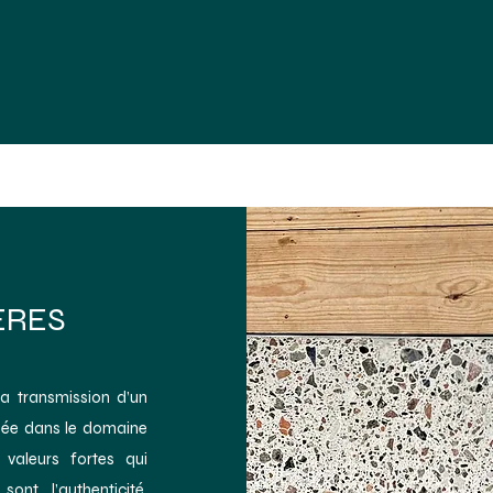
rences
Actus
Agenda
Contact
ERES
la transmission d’un
lisée dans le domaine
 valeurs fortes qui
ont l’authenticité,