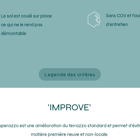
Sans COV et faci
Le sol est coulé sur place
d'entretien
ce qui ne le rend pas
démontable
Legende des critères
'IMPROVE'
perazzo est une amélioration du terrazzo standard et permet d'évite
matière première neuve et non-locale.