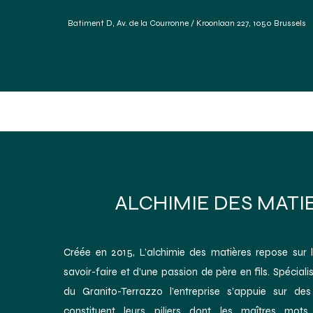
Batiment D, Av. de la Courronne / Kroonlaan 227, 1050 Brussels
Accueil
Services
Forum Des Matériaux
Réfé
ALCHIMIE DES MATI
Créée en 2015, L’alchimie des matières repose sur 
savoir-faire et d’une passion de père en fils. Spécia
du Granito-Terrazzo l’entreprise s’appuie sur des
constituent leurs piliers dont les maîtres mots s