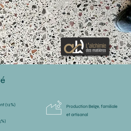
té
nt (12%)
Production Belge, familiale
et artisanal
4%)