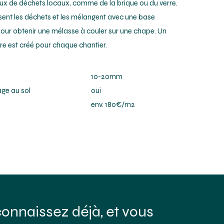
lux de déchets locaux, comme de la brique ou du verre.
sent les déchets et les mélangent avec une base
 pour obtenir une mélasse à couler sur une chape. Un
re est créé pour chaque chantier.
​10-20mm
age au sol
​oui
env. 180€/m2
onnaissez déjà, et vous