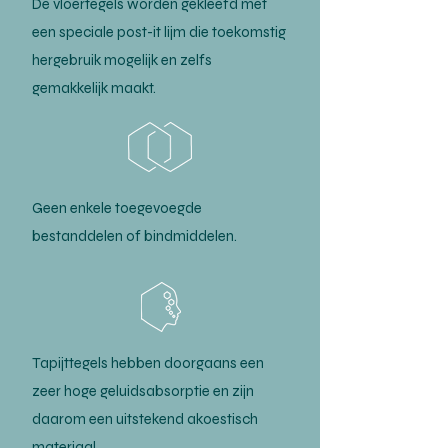
De vloertegels worden gekleefd met
een speciale post-it lijm die toekomstig
hergebruik mogelijk en zelfs
gemakkelijk maakt.
Geen enkele toegevoegde
bestanddelen of bindmiddelen.
Tapijttegels hebben doorgaans een
zeer hoge geluidsabsorptie en zijn
daarom een uitstekend akoestisch
materiaal.