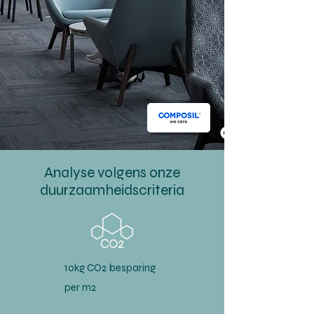
Analyse volgens onze
duurzaamheidscriteria
10kg CO2 besparing
per m2