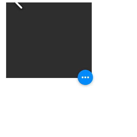
Tapijttegels
De vloertegels die terug als nieuw worden
gemaakt, worden onderworpen aan een
diepgaande reiniging en strenge controle.
Klanten ontvangen een certificaat dat de