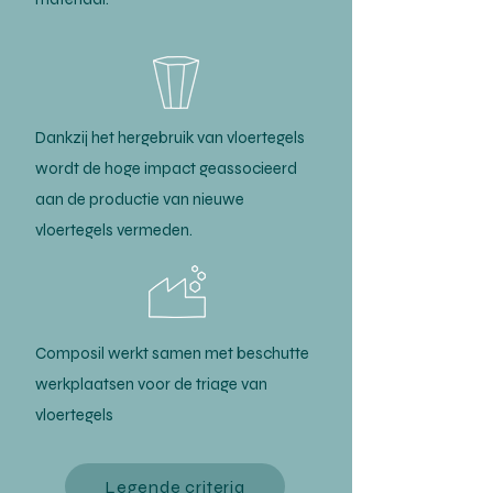
Dankzij het hergebruik van vloertegels
wordt de hoge impact geassocieerd
aan de productie van nieuwe
vloertegels vermeden.
Composil werkt samen met beschutte
werkplaatsen voor de triage van
vloertegels
Legende criteria