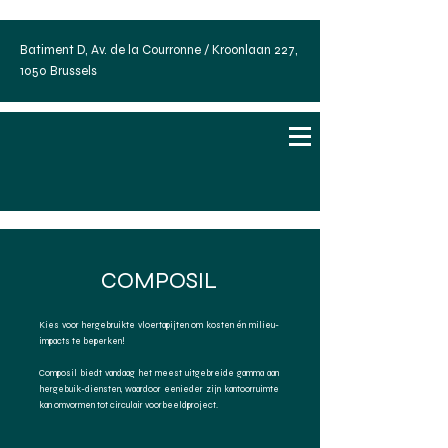
Batiment D, Av. de la Courronne / Kroonlaan 227,
1050 Brussels
COMPOSIL
Kies voor hergebruikte vloertapijten om kosten én milieu-
impacts te beperken!
Composil biedt vandaag het meest uitgebreide gamma aan
hergebuik-diensten, waardoor eenieder zijn kantoorruimte
kan omvormen tot circulair voorbeeldproject.