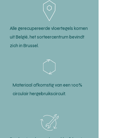
Alle gerecupereerde vloertegels komen
uit België, het sorteercentrum bevindt
zich in Brussel.
Materiaal afkomstig van een 100%
circulair hergebruikscircuit.